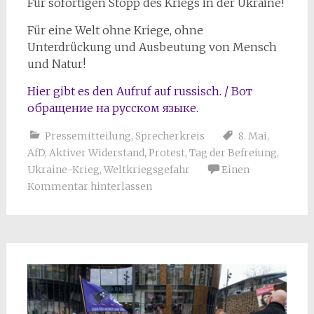
Für sofortigen Stopp des Kriegs in der Ukraine!
Für eine Welt ohne Kriege, ohne
Unterdrückung und Ausbeutung von Mensch
und Natur!
Hier gibt es den Aufruf auf russisch. / Вот
обращение на русском языке.
Pressemitteilung
,
Sprecherkreis
8. Mai
,
AfD
,
Aktiver Widerstand
,
Protest
,
Tag der Befreiung
,
Ukraine-Krieg
,
Weltkriegsgefahr
Einen
Kommentar hinterlassen