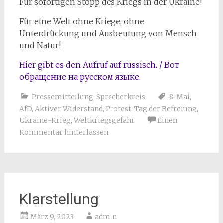
Für sofortigen Stopp des Kriegs in der Ukraine!
Für eine Welt ohne Kriege, ohne
Unterdrückung und Ausbeutung von Mensch
und Natur!
Hier gibt es den Aufruf auf russisch. / Вот
обращение на русском языке.
Pressemitteilung
,
Sprecherkreis
8. Mai
,
AfD
,
Aktiver Widerstand
,
Protest
,
Tag der Befreiung
,
Ukraine-Krieg
,
Weltkriegsgefahr
Einen
Kommentar hinterlassen
Klarstellung
März 9, 2023
admin