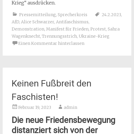
Krieg“ ausdrücken.
Pressemitteilung
,
Sprecherkreis
24.2.2023
,
AfD
,
Alice Schwarzer
,
Antifaschismus
,
Demonstration
,
Manifest für Frieden
,
Protest
,
Sahra
Wagenknecht
,
Trennungsstrich
,
Ukraine-Krieg
Einen Kommentar hinterlassen
Keinen Fußbreit den
Faschisten!
Februar 19, 2023
admin
Die neue Friedensbewegung
distanziert sich von der