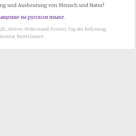
kung und Ausbeutung von Mensch und Natur!
обращение на русском языке.
AfD
,
Aktiver Widerstand
,
Protest
,
Tag der Befreiung
,
mentar hinterlassen