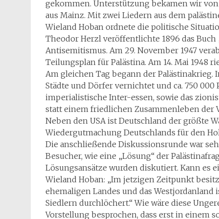
gekommen. Unterstützung bekamen wir von d
aus Mainz. Mit zwei Liedern aus dem palästi
Wieland Hoban ordnete die politische Situati
Theodor Herzl veröffentlichte 1896 das Buch
Antisemitismus. Am 29. November 1947 vera
Teilungsplan für Palästina. Am 14. Mai 1948 r
Am gleichen Tag begann der Palästinakrieg. I
Städte und Dörfer vernichtet und ca. 750 000 
imperialistische Inter-essen, sowie das zion
statt einem friedlichen Zusammenleben der V
Neben den USA ist Deutschland der größte Waffe
Wiedergutmachung Deutschlands für den Holo
Die anschließende Diskussionsrunde war seh
Besucher, wie eine „Lösung“ der Palästinafr
Lösungsansätze wurden diskutiert. Kann es 
Wieland Hoban: „Im jetzigen Zeitpunkt besit
ehemaligen Landes und das Westjordanland is
Siedlern durchlöchert.“ Wie wäre diese Unger
Vorstellung besprochen, dass erst in einem so