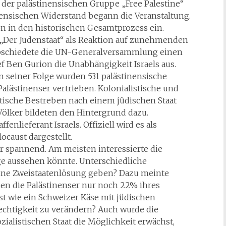
er palästinensischen Gruppe „Free Palestine“
nensischen Widerstand begann die Veranstaltung.
on in den historischen Gesamtprozess ein.
 „Der Judenstaat“ als Reaktion auf zunehmenden
bschiedete die UN-Generalversammlung einen
ief Ben Gurion die Unabhängigkeit Israels aus.
n seiner Folge wurden 531 palästinensische
Palästinenser vertrieben. Kolonialistische und
istische Bestreben nach einem jüdischen Staat
ölker bildeten den Hintergrund dazu.
nlieferant Israels. Offiziell wird es als
caust dargestellt.
r spannend. Am meisten interessierte die
age aussehen könnte. Unterschiedliche
eine Zweistaatenlösung geben? Dazu meinte
zen die Palästinenser nur noch 22% ihres
t wie ein Schweizer Käse mit jüdischen
echtigkeit zu verändern? Auch wurde die
zialistischen Staat die Möglichkeit erwächst,